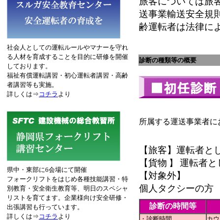
旅客については旅
送事業輸送安全規
齢運転者は法律に
社会人としての運転ルールやマナーを守れ
る人材を育成することを目的に研修を開催
診断の種類等の概要
しております。
福祉有償運転講習・初心運転者講習・高齢
者講習等も実施。
詳しくは⇒
コチラ
より
所属する運送事業者に
【旅客】運転者と
【貨物
運転者と
】
県中・東部に6会場にて開催
【対象外】
フォークリフトをはじめ各種技能講習・特
個人タクシーの方
別教育・安全衛生教育等、明日のスペシャ
リストを育てます。企業様向け安全研修・
診断の時間等
出張講習も行っています。
詳しくは⇒
コチラ
より
・診断時間
カウ