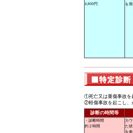
4,800円
を用
①死亡又は重傷事故を
②軽傷事故を起こし、
診断の時間等
・診断時間
カウ
約２時間
た状
を参