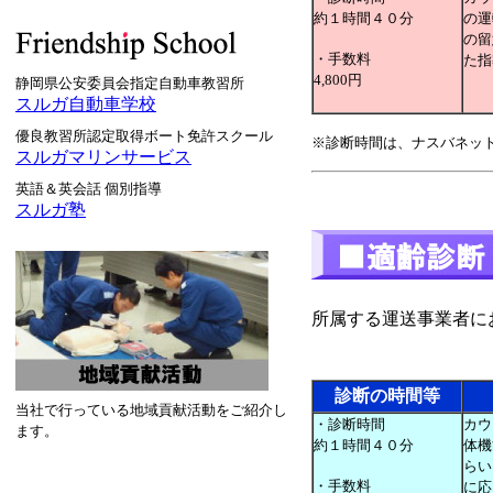
約１時間４０分
の運
の留
・手数料
た指
4,800円
静岡県公安委員会指定自動車教習所
スルガ自動車学校
優良教習所認定取得ボート免許スクール
※診断時間は、ナスバネッ
スルガマリンサービス
英語＆英会話 個別指導
スルガ塾
所属する運送事業者に
診断の時間等
当社で行っている地域貢献活動をご紹介し
・診断時間
カウ
ます。
約１時間４０分
体機
らい
・手数料
に応