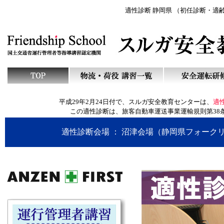
適性診断 静岡県 （初任診断・適
平成
29
年
2
月
24
日付で、スルガ安全教育センターは、
適
この適性診断は、旅客自動車運送事業運輸規則第
38
適性診断会場 ： 沼津会場（静岡県フォーク