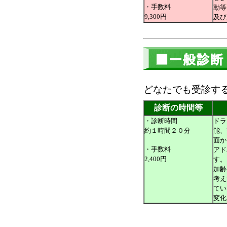
・手数料
動等
9,300円
及び
どなたでも受診す
診断の時間等
・診断時間
ドラ
約１時間２０分
能、
面か
・手数料
アド
2,400円
す。
加齢
考え
てい
変化