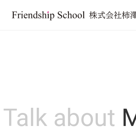
Talk about
M