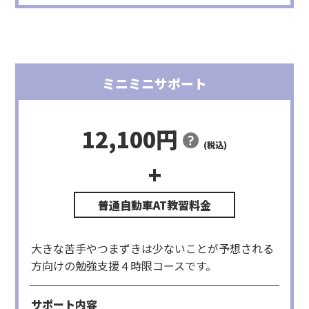
ミニミニサポート
12,100円
(税込)
+
項目
料金(税込)
備考
勉強支援
12,100円
3,025円×4時限
計12,100円
大きな苦手やつまずきは少ないことが予想される
方向けの勉強支援４時限コースです。
サポート内容