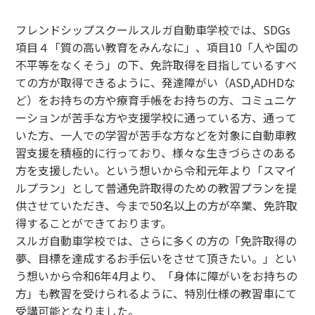
フレンドシップスクールスルガ自動車学校では、SDGs
項目４「質の高い教育をみんなに」、項目10「人や国の
不平等をなくそう」の下、免許取得を目指しているすべ
ての方が取得できるように、発達障がい（ASD,ADHDな
ど）をお持ちの方や療育手帳をお持ちの方、コミュニケ
ーションが苦手な方や支援学校に通っている方、通って
いた方、一人での学習が苦手な方などを対象に自動車教
習支援を積極的に行っており、様々な生きづらさのある
方を支援したい。という想いから令和元年より「スマイ
ルプラン」として普通免許取得のための教習プランを提
供させていただき、今まで50名以上の方が卒業、免許取
得することができております。
スルガ自動車学校では、さらに多くの方の「免許取得の
夢、目標を達成するお手伝いをさせて頂きたい。」とい
う想いから令和6年4月より、「身体に障がいをお持ちの
方」も教習を受けられるように、特別仕様の教習車にて
受講可能となりました。