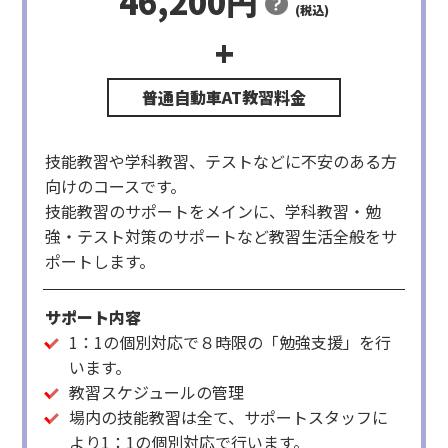
46,200円
(税込)
+
料金(税
項目
備考
込)
3,300
3,300円×1時
学科教習支援(学科１)
技能教習や学科教習、テストなどに不安のある方
円
限
向けのコースです。
スケジュール管理・技
14,300
場内12時限・
能教習指名料
円
路上19時限
技能教習のサポートをメインに、学科教習・勉
6,600
3,300円×2時
強・テスト対策のサポートなど教習生活全般をサ
技能教習支援
円
限
ポートします。
22,000
2,750円×8時
勉強支援
円
限
サポート内容
計46,200円
1：1の個別対応で８時限の「勉強支援」を行
います。
教習スケジュールの管理
場内の技能教習は全て、サポートスタッフに
より1：1の個別対応で行います。