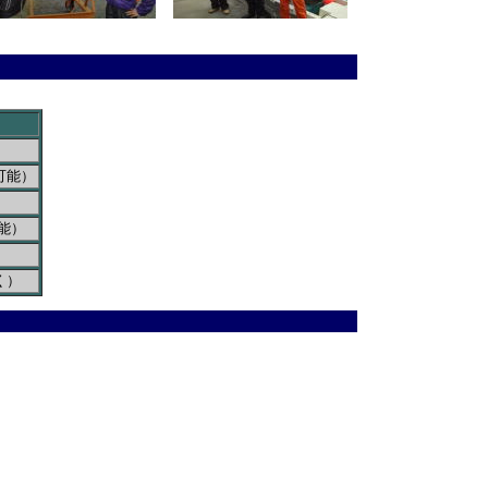
可能）
能）
く）