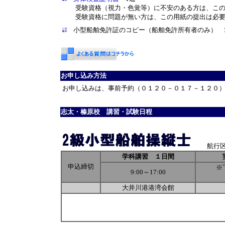
受験資格（視力・色覚等）に不安のある方は、この
受験資格に問題が無い方は、この用紙の提出は必要
小型船舶免許証のコピー（船舶免許所有者のみ） 
お申し込み方法
お申し込みは、事前予約（０１２０－０１７－１２０
志太・榛原校 講習・試験日程
航行
学科講習 １日間
申込締切
※
9:00～17:00
大井川港港湾会館