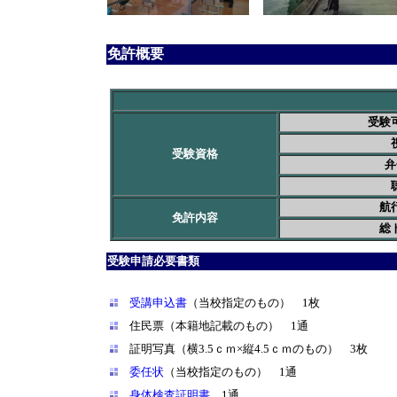
免許概要
受験
受験資格
弁
航
免許内容
総
受験申請必要書類
受講申込書
（当校指定のもの） 1枚
住民票（本籍地記載のもの） 1通
証明写真（横3.5ｃｍ×縦4.5ｃｍのもの） 3枚
委任状
（当校指定のもの） 1通
身体検査証明書
1通