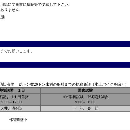
用紙にて事前に病院等で受診して下さい。
ありません。
1通
）までお願いします。
区域5海里
総トン数20トン未満の船舶までの操縦免許（水上バイクを除く）
実技講習 １日
国家試験
下記より１日選択
AM学科試験 PM実技試験
9:00～17:00
9:00～16:00
大井川港付近
下 記 参 照
日程調整中