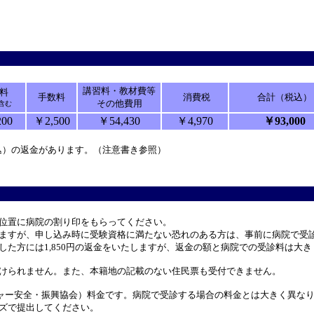
講習料・教材費等
料
手数料
消費税
合計（税込）
その他費用
含む
200
￥2,500
￥54,430
￥4,970
￥93,000
税込）の返金があります。（注意書き参照）
位置に病院の割り印をもらってください。
ますが、申し込み時に受験資格に満たない恐れのある方は、事前に病院で受
た方には1,850円の返金をいたしますが、返金の額と病院での受診料は大
けられません。また、本籍地の記載のない住民票も受付できません。
ジャー安全・振興協会）料金です。病院で受診する場合の料金とは大きく異な
ズで提出してください。