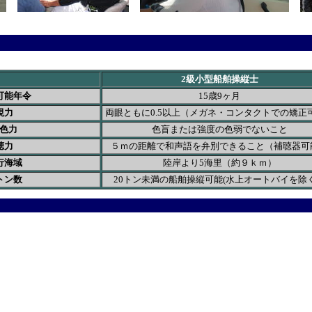
2級小型船舶操縦士
可能年令
15歳9ヶ月
視力
両眼ともに0.5以上（メガネ・コンタクトでの矯正
色力
色盲または強度の色弱でないこと
聴力
５ｍの距離で和声語を弁別できること（補聴器可
行海域
陸岸より5海里（約９ｋｍ）
トン数
20トン未満の船舶操縦可能(水上オートバイを除