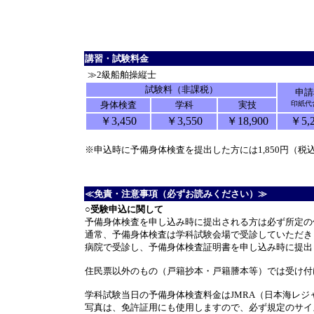
講習・試験料金
≫2級船舶操縦士
試験料（非課税）
申請
身体検査
学科
実技
印紙代
￥3,450
￥3,550
￥18,900
￥5,
※申込時に予備身体検査を提出した方には1,850円（
≪免責・注意事項（必ずお読みください）≫
○受験申込に関して
予備身体検査を申し込み時に提出される方は必ず所定の
通常、予備身体検査は学科試験会場で受診していただき
病院で受診し、予備身体検査証明書を申し込み時に提出し
住民票以外のもの（戸籍抄本・戸籍謄本等）では受け付
学科試験当日の予備身体検査料金はJMRA（日本海レ
写真は、免許証用にも使用しますので、必ず規定のサイ