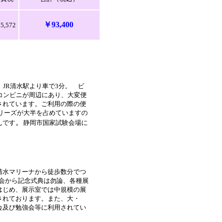
￥93,400
5,572
 JR清水駅より車で3分。 ビ
コンビニが周辺にあり、大変便
されています。ご利用の際の便
リーズが大半を占めていますの
。
んです
静岡市国家試験会場に
清水マリーナから徒歩数分でつ
演会から記念式典は勿論、各種展
はじめ、展示室では中規模の展
されております。また、大・
会及び勉強会等に利用されてい