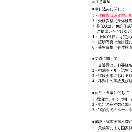
≫注意事項
■申し込みに関して
1・
住民票は必ず本籍
2・受験資格（身体検
3･委任状は、免許作
ご提出いただけない場
4・1回の試験には定
5・証明写真は免許証
6・受験資格（身体検
■交通に関して
1・交通費は、お客様
2・宿泊ホテル・試験
3・試験会場における
4・移動中の事故及び
■宿泊・食事に関して
1･宿泊ホテルでは朝
2・規定の宿泊数に加え
3・宿泊先でのルール
■試験・講習実施不能
1・天候等により国家