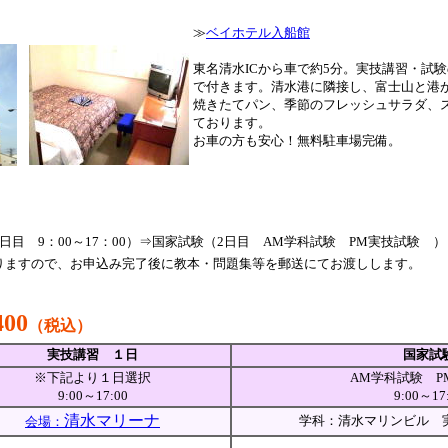
≫
ベイホテル入船館
東名清水ICから車で約5分。実技講習・試
で付きます。清水港に隣接し、富士山と港
焼きたてパン、季節のフレッシュサラダ、
ております。
お車の方も安心！無料駐車場完備。
日目 9：00～17：00）⇒国家試験（2日目 AM学科試験 PM実技試験 ）
りますので、お申込み完了後に教本・問題集等を郵送にてお渡しします。
00
（税込）
実技講習 １日
国家試
※下記より１日選択
AM学科試験 P
9:00～17:00
9:00～17
清水マリーナ
学科：清水マリンビル 
会場：