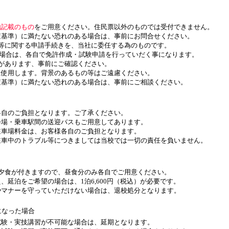
地記載のもの
をご用意ください。住民票以外のものでは受付できません。
査基準）に満たない恐れのある場合は、事前にお問合せください。
成等に関する申請手続きを、当社に委任する為のものです。
合は、各自で免許作成・試験申請を行っていだく事になります。
員があります、事前にご確認ください。
に使用します。背景のあるもの等はご遠慮ください。
査基準）に満たない恐れのある場合は、事前にご相談ください。
各自のご負担となります。ご了承ください。
会場・乗車駅間の送迎バスもご用意してあります。
駐車場料金は、お客様各自のご負担となります。
駐車中のトラブル等につきましては当校では一切の責任を負いません。
・夕食が付きますので、昼食分のみ各自でご用意ください。
、延泊をご希望の場合は、1泊6,600円（税込）が必要です。
やマナーを守っていただけない場合は、退校処分となります。
になった場合
試験・実技講習が不可能な場合は、延期となります。