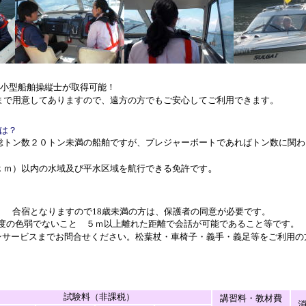
級小型船舶操縦士が取得可能！
まで用意してありますので、遠方の方でもご安心してご利用できます。
は？
総トン数２０トン未満の船舶ですが、プレジャーボートであればトン数に関わ
。
ｋｍ）以内の水域及び平水区域を航行できる免許です
K！ 合宿となりますので18歳未満の方は、保護者の同意が必要です。
強度の色弱でないこと ５ｍ以上離れた距離で会話が可能であること等です。
ンサービスまでお問合せください。松葉杖・車椅子・義手・義足等をご利用の
試験料（非課税）
講習料・教材費