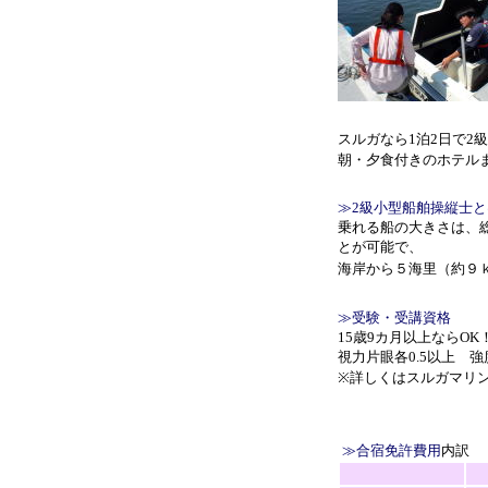
スルガなら1泊2日で2
朝・夕食付きのホテル
≫2級小型船舶操縦士と
乗れる船の大きさは、
とが可能で、
海岸から５海里（約９
≫受験・受講資格
15歳9カ月以上ならO
視力片眼各0.5以上 
※詳しくはスルガマリ
≫合宿免許費用
内訳