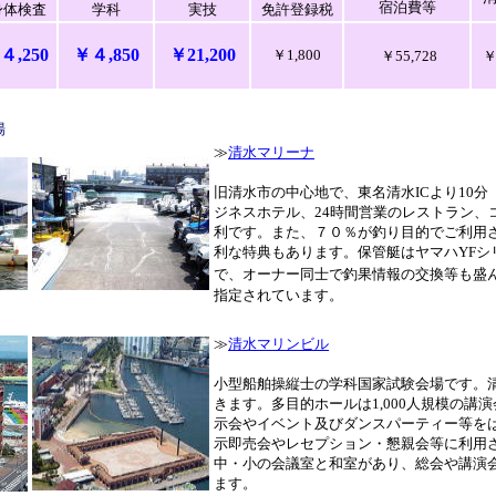
宿泊費等
身体検査
学科
実技
免許登録税
４,250
￥４,850
￥21,200
￥1,800
￥55,728
￥
場
≫
清水マリーナ
旧清水市の中心地で、東名清水ICより10分
ジネスホテル、24時間営業のレストラン、
利です。また、７０％が釣り目的でご利用
利な特典もあります。保管艇はヤマハYFシ
で、オーナー同士で釣果情報の交換等も盛
指定されています。
≫
清水マリンビル
小型船舶操縦士の学科国家試験会場です。
きます。多目的ホールは1,000人規模の講
示会やイベント及びダンスパーティー等を
示即売会やレセプション・懇親会等に利用
中・小の会議室と和室があり、総会や講演
ます。