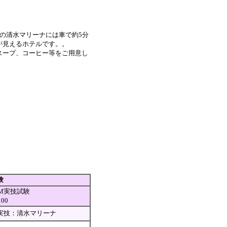
験の清水マリーナには車で約5分
が見えるホテルです。。
スープ、コーヒー等をご用意し
験
M実技試験
:00
実技：清水マリーナ