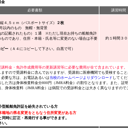
料金
必要書類
講習時間
縦４,５ｃｍ（パスポートサイズ）
２枚
月以内のもの 無帽・無背景
地
の記載されたもの）１通
※ただし現在お持ちの船舶免許
約１時間３０
のものであり、住所・本籍・氏名等に変更のない場合は不要
コピー
（Ａ４にコピーして下さい。白黒で可）
受講料金・免許作成費用等の更新講習等に必要な費用が全て含まれています。
しますので受講料金に含んでおりますが、受講前に医療機関でも受検すること
。必要な方は、お電話あるいは
当校のホームページよりダウンロード
してくだ
した方は身体検査料金分800円（JMRA料金）の割引となります。また、証
尚、身体検査料（JMRA料金）は病院での受診料金とは大きく異なりますので
小型船舶免許証を紛失されている方
本籍地の県名変更をともなう住所変更がある方
と同時に訂正・再発行
する事ができます。
さい。