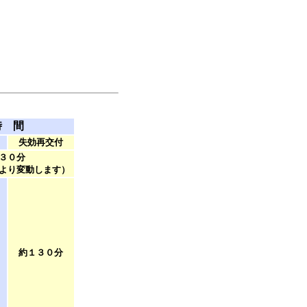
時 間
失効再交付
３０分
より変動します）
約１３０分