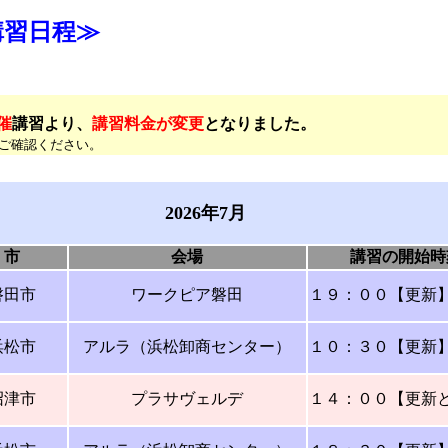
月講習日程≫
催
講習より、
講習料金が変更
となりました。
ご確認ください。
2026年7月
市
会場
講習の開始時
磐田市
ワークピア磐田
１９：００【更新
浜松市
アルラ（浜松卸商センター）
１０：３０【更新
沼津市
プラサヴェルデ
１４：００
【更新