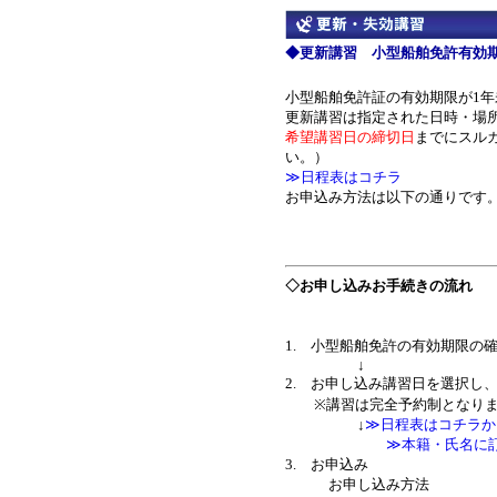
◆更新講習 小型船舶免許有効
小型船舶免許証の有効期限が1
更新講習は指定された日時・場
希望講習日の締切日
までにスル
い。）
≫日程表はコチラ
お申込み方法は以下の通りです
◇お申し込みお手続きの流れ
1. 小型船舶免許の有効期限の
↓
2. お申し込み講習日を選択し
※講習は完全予約制となりま
↓
≫日程表はコチラか
≫本籍・氏名に
3. お申込み
お申し込み方法