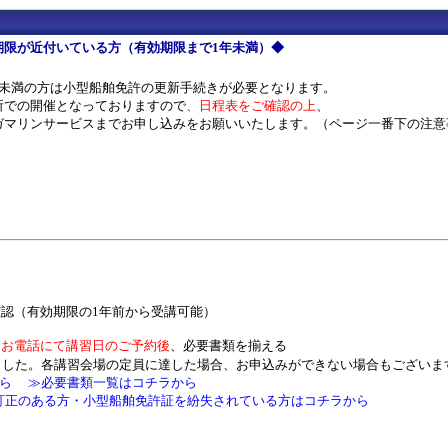
期限が近付いている方（有効期限まで1年未満）◆
年未満の方は小型船舶免許の更新手続きが必要となります。
所での開催となっておりますので
、日程表をご確認の上
、
ガマリンサービスまでお申し込みをお願いいたします。（ページ一番下の注意
。
確認（有効期限の1年前から受講可能）
、
お電話にて講習日のご予約後
、必要書類を揃える
した。
各講習会場の定員に達した場合、お申込みができない場合もございま
ら
≫必要書類一覧はコチラから
訂正のある方・小型船舶免許証を紛失されている方はコチラから