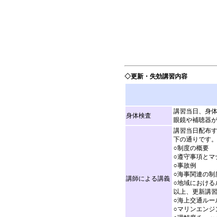
※海事代理士 梅田 英樹 
◇更新・失効講習内容
講習当日、身
身体検査
眼鏡や補聴器
講習当日配布
下の通りです
○制度の概要
○遵守事項とマ
○事故例
○海事関連の制
講師による講義
○地域における
以上、更新講
○海上交通ルー
○マリンエンジ