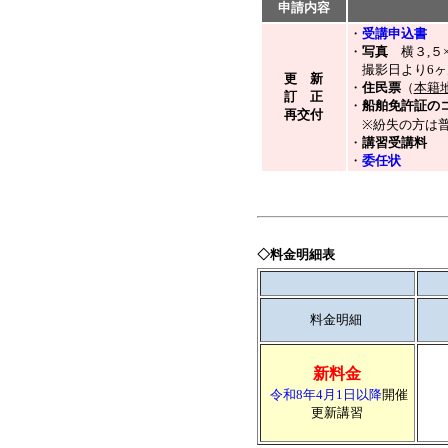
申請内容
・
受講申込書
・
写真
横３,５
撮影日より6ヶ
更 新
・
住民票
（
本籍
訂 正
・
船舶免許証の
再交付
※紛失の方は普
・
講習受講料
・
委任状
◇料金明細表
料金明細
新料金
令和8年4月1日以降
開催
更新講習