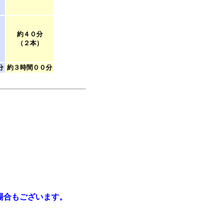
約４０分
（２本）
分
約３時間００分
場合もございます。