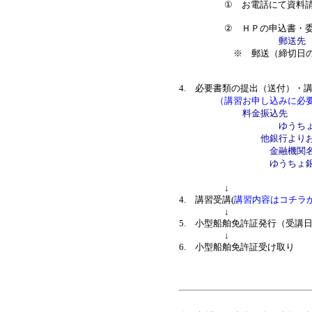
① お電話にて資料請求後
② ＨＰの申込書・委任状
郵送先 
※ 郵送（締切日の消印有
4. 必要書類の提出（送付）・
（講習お申し込みに必
料金振込先
ゆうちょ銀行 
他銀行よりお振込
金融機関名 店
ゆうちょ銀行 〇八九
ｾﾞﾛﾊﾁ
↓
4. 講習受講(
講習内容はコチラ
↓
5. 小型船舶免許証発行（受講日
↓
6. 小型船舶免許証受け取り