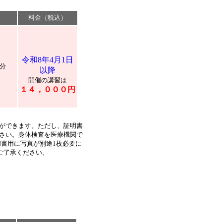
料金（税込）
令和8年4月1日
分
以降
開催の講習は
１４，０００円
ができます。ただし、証明書
さい。身体検査を医療機関で
明書用に写真が別途1枚必要に
ご了承ください。