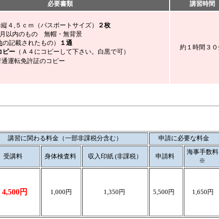
必要書類
講習時間
×縦４,５ｃｍ（パスポートサイズ）
２枚
月以内のもの 無帽・無背景
地
の記載されたもの）
１通
約１時間３０
コピー
（Ａ４にコピーして下さい。白黒で可）
通運転免許証のコピー
講習に関わる料金（一部非課税分含む）
申請に必要な料金
海事手数料
受講料
身体検査料
収入印紙
(非課税）
申請料
※
4,500円
1,000円
1,350円
5,500円
1,650円