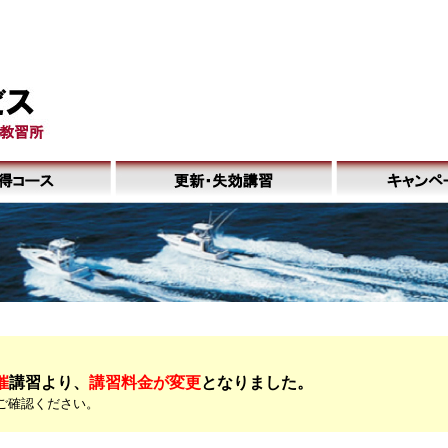
ボート免許スクール 静岡市
催
講習より、
講習料金が変更
となりました。
ご確認ください。