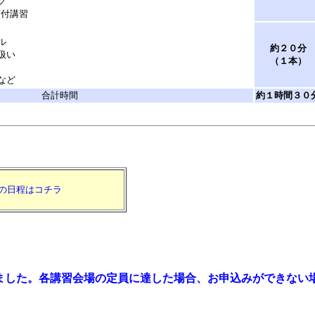
ク
交付講習
ル
約２０分
扱い
（１本）
など
合計時間
約１時間３０
の日程はコチラ
ました。各講習会場の定員に達した場合、お申込みができない