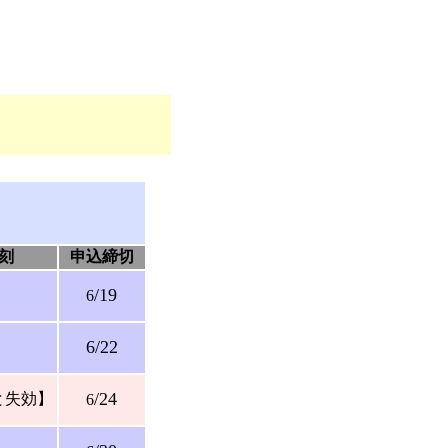
刻
申込締切
/19
】
6
6/22
】
/24
と失効】
6