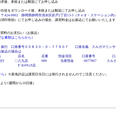
、来校または郵送にてお申し込み
をダウンロード後、来校または郵送にてお申し込み
〒424-0902 静岡県静岡市清水区折戸2丁目13-3（チャオ・ステーション
効）にてお申し込みの場合、講習料金はお振込にてお願いいたします
講習料のお支払い（お振込）
要な書類はこちらから）
口座番号
００８３０－０－７７９０７
口座名義 スルガマリンサ
の場合は
名 店番 預金項目 口座番号 口座
店 089 当座預金 0077907 スルガマリ
ｷｭｳ店
から
）※新免許証は講習日当日には発行されませんのでご注意ください。
より1週間から10日後）