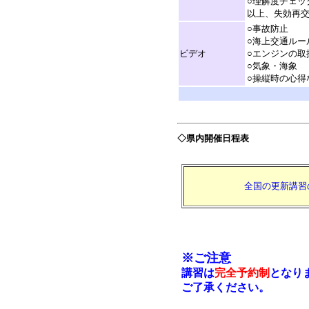
○理解度チェッ
以上、失効再
○事故防止
○海上交通ルー
ビデオ
○エンジンの取
○気象・海象
○操縦時の心得
◇県内開催日程表
全国の更新講習
※ご注意
講習は
完全予約制
となり
ご了承ください。