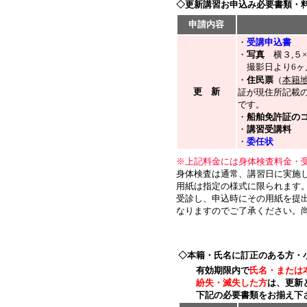
◇更新講習お申込み必要書類・
申請内容
・
受講申込書
・
写真
横３,５×
撮影日より6ヶ
・
住民票
（
本籍
更 新
証が現住所記載
です。
・
船舶免許証の
・
講習受講料
・
委任状
※上記料金には身体検査料金・
身体検査は通常、講習日に実施
用紙は指定の様式に限られます
受診し、申込時にその用紙を提出
なりますのでご了承ください。
◇本籍・氏名に訂正のある方・
有効期限内で
氏名・または
紛失・滅失した方
は、
更新
下記の必要書類をお揃え下