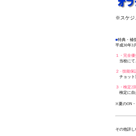
※スケジ
■
特典・補
平成30年
１・完全優
当校にてご
２
技能保
・
チョット運
３・検定2
検定に自身
※夏のON
その他詳しい