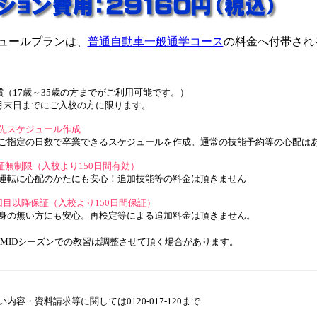
ュールプランは、
普通自動車一般通学コース
の料金へ付帯され
償（17歳～35歳の方までがご利用可能です。）
3月末日までにご入校の方に限ります。
先スケジュール作成
指定の日数で卒業できるスケジュールを作成。通常の技能予約等の心配は
証無制限（入校より150日間有効）
転に心配のかたにも安心！追加技能等の料金は頂きません
回目以降保証（入校より150日間保証）
の無い方にも安心。再検定等による追加料金は頂きません。
・MIDシーズンでの教習は調整させて頂く場合があります。
内容・資料請求等に関しては0120-017-120まで