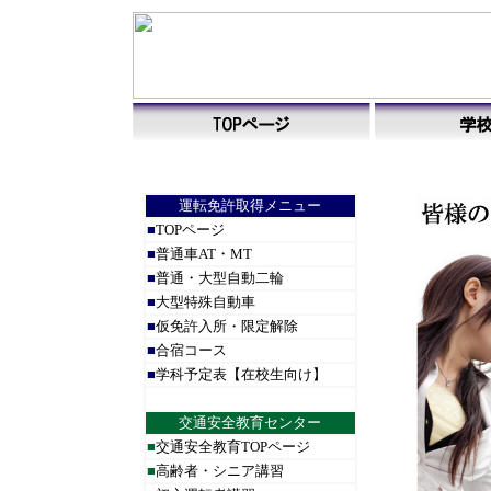
運転免許取得メニュー
■
TOPページ
■
普通車AT・MT
■
普通・大型自動二輪
■
大型特殊自動車
■
仮免許入所・限定解除
■
合宿コース
■
学科予定表
【在校生向け】
交通安全教育センター
■
交通安全教育TOPページ
■
高齢者・シニア講習