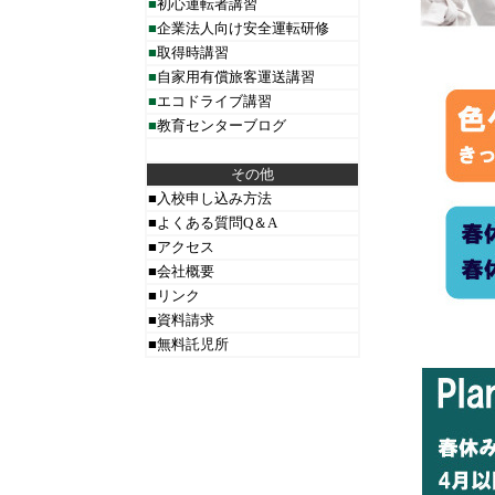
■
初心運転者講習
■
企業法人向け安全運転研修
■
取得時講習
■
自家用有償旅客運送講習
■
エコドライブ講習
■
教育センターブログ
その他
■
入校申し込み方法
■
よくある質問Q＆A
■
アクセス
■
会社概要
■
リンク
■
資料請求
■
無料託児所