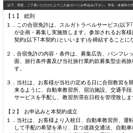
以下、同意、ご了承いただけた上でご入金(ローンお申込み)下さい。学生・未成年の
【１】
総則
１．
この合宿免許は、スルガトラベルサービス
(
以下
が企画・募集し実施致します。参加されるお客様
契約
(
以下｢本契約｣といいます
)
を締結することに
２．
合宿免許の内容・条件は、募集広告、パンフレ
面、旅行条件書及び当社旅行業約款募集型企画旅
す。
３．
当社は、お客様が当社の定める日に合宿教習を
来るように、自動車教習所、宿泊施設、交通手段
サービスを手配し、教習所滞在日程を管理致しま
【２】
お申込みと本契約成立
１．
当社は、お客様より入校日、自動車教習所、運
して手配の希望を承り、且つ道路交通法、自動車