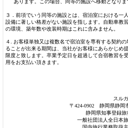
あります。この場合、同等の施設へ移動となりま
３．前項でいう同等の施設とは、宿泊室における一
設備に著しい格差がない施設を指します。自動車教
の環境、築年数や改装時期はこれに含みません。
４
.
お客様単独又は複数名で宿泊室を専有する契約の
ることが出来る期間は、当社がお客様にあらかじめ
限度と致します。卒業予定日を超過して合宿教習を
用をお支払い頂きます。
スル
〒
424-0902
静岡県静岡市
静岡県知事登録旅
一般社団法人全日本
国内旅行業務取扱