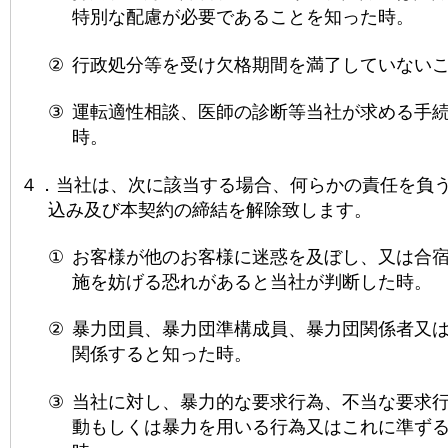
特別な配慮が必要であることを知った時。
②
行政処分等を受け欠格期間を満了していない
③
運転適性相談、医師の診断等当社が求める手
時。
４．
当社は、次に該当する場合、何らかの責任を負
込み及び本契約の締結を解除致します。
①
お客様が他のお客様に迷惑を及ぼし、又は合
施を妨げる恐れがあると当社が判断した時。
②
暴力団員、暴力団準構成員、暴力団関係者又
関係すると知った時。
③
当社に対し、暴力的な要求行為、不当な要求
動もしくは暴力を用いる行為又はこれに準ずる