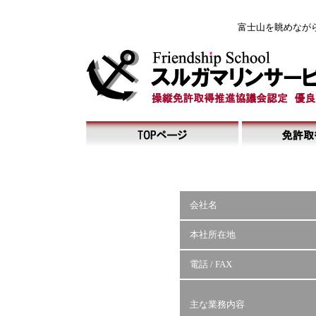
富士山を眺めなが
会社名
本社所在地
電話 / FAX
主な業務内容