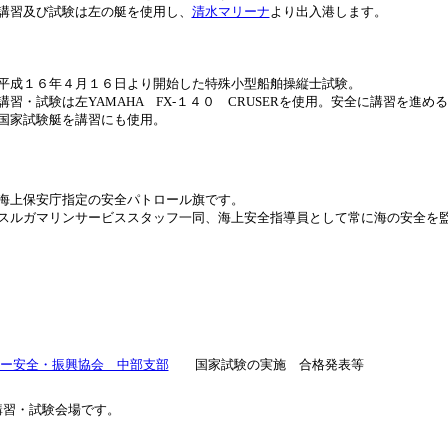
講習及び試験は左の艇を使用し、
清水マリーナ
より出入港します。
平成１６年４月１６日より開始した特殊小型船舶操縦士試験。
習・試験は左YAMAHA FX-１４０ CRUSERを使用。安全に講習を進め
国家試験艇を講習にも使用。
海上保安庁指定の安全パトロール旗です。
スルガマリンサービススタッフ一同、海上安全指導員として常に海の安全を
ー安全・振興協会 中部支部
国家試験の実施 合格発表等
講習・試験会場です。