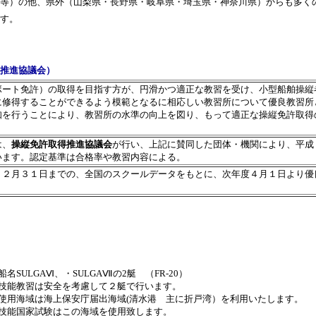
等）の他、県外（山梨県・長野県・岐阜県・埼玉県・神奈川県）からも多く
す。
推進協議会）
ボート免許）の取得を目指す方が、円滑かつ適正な教習を受け、小型船舶操縦
に修得することができるよう模範となるに相応しい教習所について優良教習所
知を行うことにより、教習所の水準の向上を図り、もって適正な操縦免許取得
は、
操縦免許取得推進協議会
が行い、上記に賛同した団体・機関により、平成
います。認定基準は合格率や教習内容による。
１２月３１日までの、全国のスクールデータをもとに、次年度４月１日より優
名SULGAⅥ、・SULGAⅦの2艇 （FR-20）
技能教習は安全を考慮して２艇で行います。
使用海域は海上保安庁届出海域(清水港 主に折戸湾）を利用いたします。
技能国家試験はこの海域を使用致します。