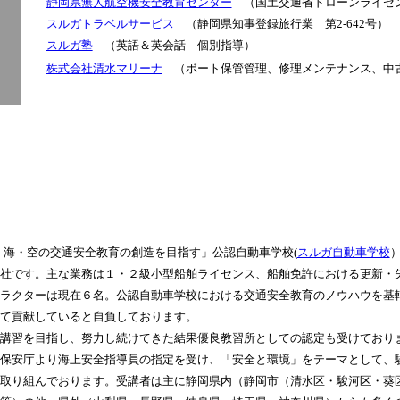
静岡県無人航空機安全教育センター
（国土交通省ドローンライセ
スルガトラベルサービス
（静岡県知事登録旅行業 第2-642号）
スルガ塾
（英語＆英会話 個別指導）
株式会社清水マリーナ
（ボート保管管理、修理メンテナンス、中
・海・空の交通安全教育の創造を目指す」公認自動車学校(
スルガ自動車学校
社です。
主な業務は１・２級小型船舶ライセンス、船舶免許における更新・
ラクターは現在６名。公認自動車学校における交通安全教育の
ノウハウを基
て貢献していると自負しております。
講習を目指し、努力し続けてきた結果優良教習所としての認定も受けており
保安庁より海上安全指導員の指定を受け、「安全と環境」をテーマとして、
取り組んでおります。受講者は主に静岡県内（静岡市（清水区・駿河区・葵