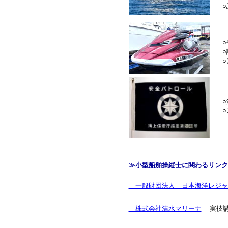
○
○
○講
○
○
○
≫小型船舶操縦士に関わるリンク
一般財団法人 日本海洋レジャ
株式会社清水マリーナ
実技