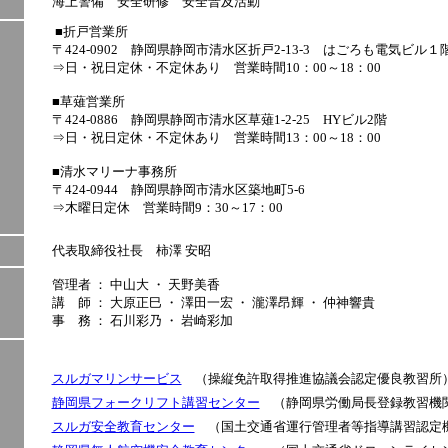
海上警備 安全研修 安全普及活動
■折戸営業所
〒424-0902 静岡県静岡市清水区折戸2-13-3 はごろも電気ビル１
⇒日・祝日定休・不定休あり 営業時間10：00～18：00
■草薙営業所
〒424-0886 静岡県静岡市清水区草薙1-2-25 HYビル2階
⇒日・祝日定休・不定休あり 営業時間13：00～18：00
■清水マリーナ事務所
〒424-0944 静岡県静岡市清水区築地町5-6
⇒木曜日定休 営業時間9：30～17：00
代表取締役社長 柿澤 安昭
管理者 ： 中山大 ・ 天野美香
講 師 ： 大原正巳 ・ 澤田一宏 ・ 瀧澤昂輝 ・ 仲神響貴
事 務 ： 石川彩乃 ・ 岩崎彩加
スルガマリンサービス
（操縦免許取得推進協議会認定優良教習所
静岡県フォークリフト講習センター
（静岡県労働局長登録教習機
スルガ安全教育センター
（国土交通省運行管理者等指導講習認定