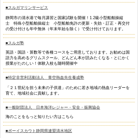
■スルガマリンサービス
静岡市の清水港で毎月講習と国家試験を開催！1.2級小型船舶操縦
士 特殊小型船舶操縦士 小型船舶免許の更新・失効・訂正・再交付
の受け付けも年中無休（年末年始を除く）で受け付けております。
■スルガ塾
英語・国語・算数等で各種コースをご用意しております。お勧めは国
語力を高めるグリムスクール、どんどん本が読みたくなる・とにかく
授業がたのしい！体験入校も随時開催中
■特定非営利活動法人 青空熱血先生養成塾
「２１世紀を担う未来の子供達」のために若き地域の熱血リーダーを
育て、地域社会に貢献します。
■一般財団法人 日本海洋レジャー・安全・振興協会
海のことをもっと知りたい方はこちら
■ボーイスカウト静岡県連盟清水地区