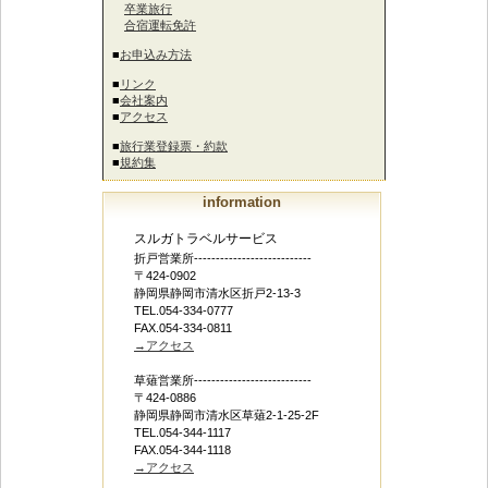
卒業旅行
合宿運転免許
■
お申込み方法
■
リンク
■
会社案内
■
アクセス
■
旅行業登録票・約款
■
規約集
information
スルガトラベルサービス
折戸営業所---------------------------
〒424-0902
静岡県静岡市清水区折戸2-13-3
TEL.054-334-0777
FAX.054-334-0811
→アクセス
草薙営業所---------------------------
〒424-0886
静岡県静岡市清水区草薙2-1-25-2F
TEL.054-344-1117
FAX.054-344-1118
→アクセス